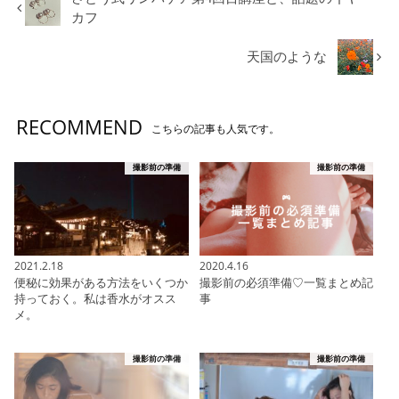
カフ
天国のような
RECOMMEND
こちらの記事も人気です。
撮影前の準備
撮影前の準備
2021.2.18
2020.4.16
便秘に効果がある方法をいくつか
撮影前の必須準備♡一覧まとめ記
持っておく。私は香水がオスス
事
メ。
撮影前の準備
撮影前の準備