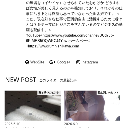
の練習を（イヤイヤ）させられていたおかげか どうすれ
ば女性が美しく見えるのかを熟知しており、それが今の仕
事に活きるとは微塵も思っていなかった田舎娘です。 ＜
また、現在好きな仕事で圧倒的自由に活躍するために稼ぐ
とは？をテーマにビジネスを学んでいるのでビジネスの動
画も配信中。＞
YouTube⇨https://www.youtube.com/channel/UCd7Jb-
6RtMES5OQWKCJ4Yew ホームページ
⇨https://www.rumnishikawa.com
WebSite
Google+
Instagram
NEW POST
このライターの最新記事
艶と潤いのヒント
艶と潤いのヒント
2026.6.10
2026.6.9