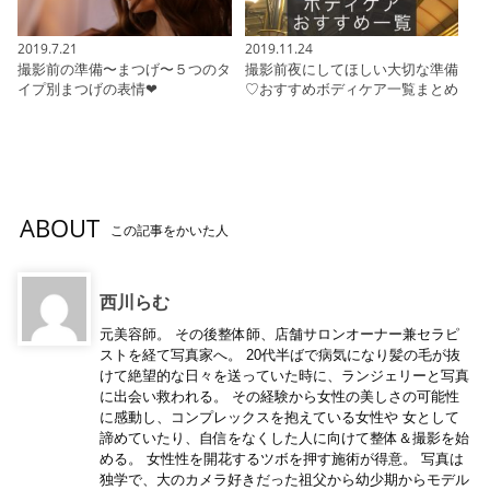
2019.7.21
2019.11.24
撮影前の準備〜まつげ〜５つのタ
撮影前夜にしてほしい大切な準備
イプ別まつげの表情❤︎
♡おすすめボディケア一覧まとめ
ABOUT
この記事をかいた人
西川らむ
元美容師。 その後整体師、店舗サロンオーナー兼セラピ
ストを経て写真家へ。 20代半ばで病気になり髪の毛が抜
けて絶望的な日々を送っていた時に、ランジェリーと写真
に出会い救われる。 その経験から女性の美しさの可能性
に感動し、コンプレックスを抱えている女性や 女として
諦めていたり、自信をなくした人に向けて整体＆撮影を始
める。 女性性を開花するツボを押す施術が得意。 写真は
独学で、大のカメラ好きだった祖父から幼少期からモデル