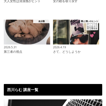
大人女性は清潔感がヒント
女の勘を取り戻す
未分類
艶と潤いのヒント
2026.5.31
2026.4.19
第三者の視点
さて、どうしようか
西川らむ 講座一覧