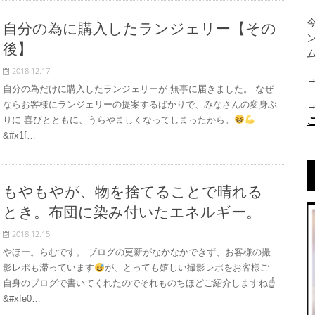
自分の為に購入したランジェリー【その
後】
2018.12.17
自分の為だけに購入したランジェリーが 無事に届きました。 なぜ
ならお客様にランジェリーの提案するばかりで、みなさんの変身ぶ
りに 喜びとともに、うらやましくなってしまったから。
&#x1f…
もやもやが、物を捨てることで晴れる
とき。布団に染み付いたエネルギー。
2018.12.15
やほー。らむです。 ブログの更新がなかなかできず、お客様の撮
影レポも滞っています
が、とっても嬉しい撮影レポをお客様ご
自身のブログで書いてくれたのでそれものちほどご紹介しますね☝
&#xfe0…