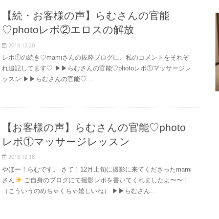
【続・お客様の声】らむさんの官能
♡photoレポ②エロスの解放
2018.12.20
レポ①の続き♡mamiさんの抜粋ブログに、私のコメントをそれぞ
れ追記してます♡ ▶︎▶︎らむさんの官能♡photoレポ①マッサージレ
ッスン ▶︎▶︎らむさんの官能♡…
【お客様の声】らむさんの官能♡photo
レポ①マッサージレッスン
2018.12.18
やほー！らむです。 さて！12月上旬に撮影に来てくださったmami
さん
ご自身のブログにて撮影レポを書いてくれましたよ〜〜！
（こういうのめちゃくちゃ嬉しいね） ▶︎▶︎らむさん…