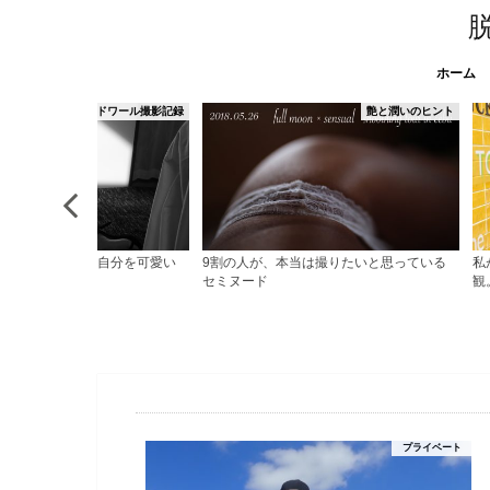
ホーム
艶と潤いのヒント
夢の叶え方
、本当は撮りたいと思っている
私があなたを連れていきたい理想の世界
「
観。
た
プライベート