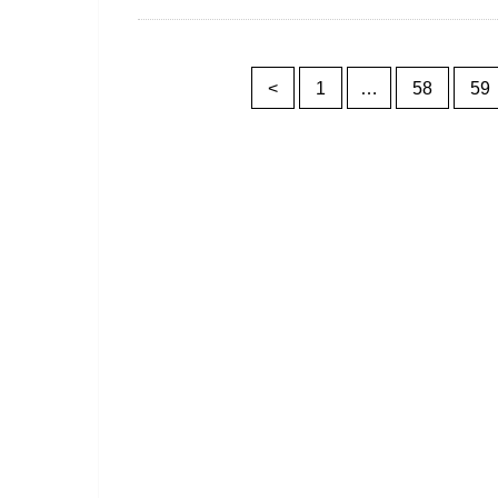
<
1
…
58
59