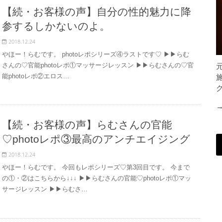
【続・お客様の声】自分の性的魅力に降
参するしかないのよ。
2018.12.24
やほー！らむです。 photoレポシリーズ④ラストです♡ ▶︎▶︎らむ
さんの♡官能photoレポ①マッサージレッスン ▶︎▶︎らむさんの♡官
能photoレポ②エロス…
【続・お客様の声】らむさんの官能
♡photoレポ③最高のアンチエイジング
2018.12.24
やほー！らむです。 今回もレポシリーズ♡第3回目です。 今まで
の①・②はこちらから↓↓↓ ▶︎▶︎らむさんの官能♡photoレポ①マッ
サージレッスン ▶︎▶︎らむさ…