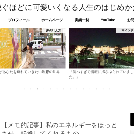
脱ぐほどに可愛いくなる人生のはじめか
プロフィール
ホームページ
実績一覧
YouTube
お
マインド
夢の叶え
調べすぎて情報に揺さぶられていまし
宣言
。」
【メモ的記事】私のエネルギーをほっと
させ、転換してくれるもの