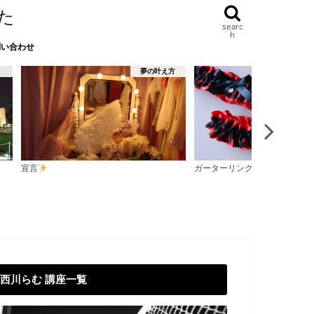
た
searc
h
問い合わせ
方
エマココ
艶と
ガーターリングの使い道を教えます
女で生まれるのは、今回が最後
西川らむ 講座一覧