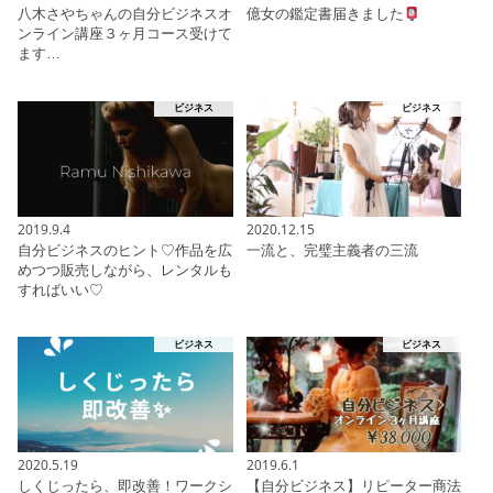
八木さやちゃんの自分ビジネスオ
億女の鑑定書届きました
ンライン講座３ヶ月コース受けて
ます…
ビジネス
ビジネス
2019.9.4
2020.12.15
自分ビジネスのヒント♡作品を広
一流と、完璧主義者の三流
めつつ販売しながら、レンタルも
すればいい♡
ビジネス
ビジネス
2020.5.19
2019.6.1
しくじったら、即改善！ワークシ
【自分ビジネス】リピーター商法