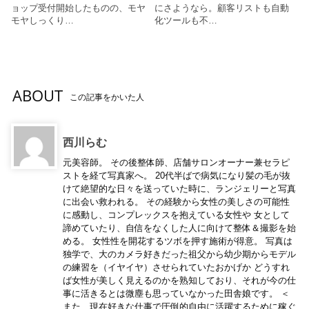
ョップ受付開始したものの、モヤ
にさようなら。顧客リストも自動
モヤしっくり…
化ツールも不…
ABOUT
この記事をかいた人
西川らむ
元美容師。 その後整体師、店舗サロンオーナー兼セラピ
ストを経て写真家へ。 20代半ばで病気になり髪の毛が抜
けて絶望的な日々を送っていた時に、ランジェリーと写真
に出会い救われる。 その経験から女性の美しさの可能性
に感動し、コンプレックスを抱えている女性や 女として
諦めていたり、自信をなくした人に向けて整体＆撮影を始
める。 女性性を開花するツボを押す施術が得意。 写真は
独学で、大のカメラ好きだった祖父から幼少期からモデル
の練習を（イヤイヤ）させられていたおかげか どうすれ
ば女性が美しく見えるのかを熟知しており、それが今の仕
事に活きるとは微塵も思っていなかった田舎娘です。 ＜
また、現在好きな仕事で圧倒的自由に活躍するために稼ぐ