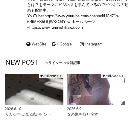
とは？をテーマにビジネスを学んでいるのでビジネスの動
画も配信中。＞
YouTube⇨https://www.youtube.com/channel/UCd7Jb-
6RtMES5OQWKCJ4Yew ホームページ
⇨https://www.rumnishikawa.com
WebSite
Google+
Instagram
NEW POST
このライターの最新記事
艶と潤いのヒント
艶と潤いのヒント
2026.6.10
2026.6.9
大人女性は清潔感がヒント
女の勘を取り戻す