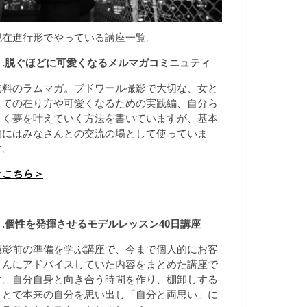
現在進行形でやっている講座一覧。
１.脱ぐほどに可愛くなるメルマガコミニュティ
無料のラムマガ。ブドワール撮影で大切な、女と
しての在り方や可愛くなるための実践編、自分ら
しく夢を叶えていく方法を書いていますが、基本
的にはみなさんとの交流の場として使っていま
す。
＜こちら＞
２.個性を発揮させる
モデルレッスン40日講座
撮影前の準備を学ぶ講座で、今まで個人的にお客
さんにアドバイスしていた内容をまとめた講座で
す。自分自身と向き合う時間を作り、棚卸しする
ことで本来の自分を思い出し「自分と両思い」に