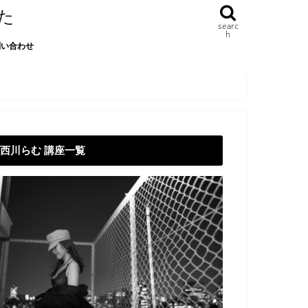
た
searc
h
問い合わせ
西川らむ 講座一覧