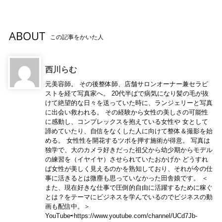
ABOUT
この記事をかいた人
西川らむ
元美容師。 その後整体師、店舗サロンオーナー兼セラピ
ストを経て写真家へ。 20代半ばで病気になり髪の毛が抜
けて絶望的な日々を送っていた時に、ランジェリーと写真
に出会い救われる。 その経験から女性の美しさの可能性
に感動し、コンプレックスを抱えている女性や 女として
諦めていたり、自信をなくした人に向けて整体＆撮影を始
める。 女性性を開花するツボを押す施術が得意。 写真は
独学で、大のカメラ好きだった祖父から幼少期からモデル
の練習を（イヤイヤ）させられていたおかげか どうすれ
ば女性が美しく見えるのかを熟知しており、それが今の仕
事に活きるとは微塵も思っていなかった田舎娘です。 ＜
また、現在好きな仕事で圧倒的自由に活躍するために稼ぐ
とは？をテーマにビジネスを学んでいるのでビジネスの動
画も配信中。＞
YouTube⇨https://www.youtube.com/channel/UCd7Jb-