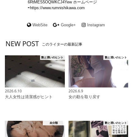
6RtMES5OQWKCJ4Yew ホームページ
⇨https://www.rumnishikawa.com
WebSite
Google+
Instagram
NEW POST
このライターの最新記事
艶と潤いのヒント
艶と潤いのヒント
2026.6.10
2026.6.9
大人女性は清潔感がヒント
女の勘を取り戻す
未分類
艶と潤いのヒント