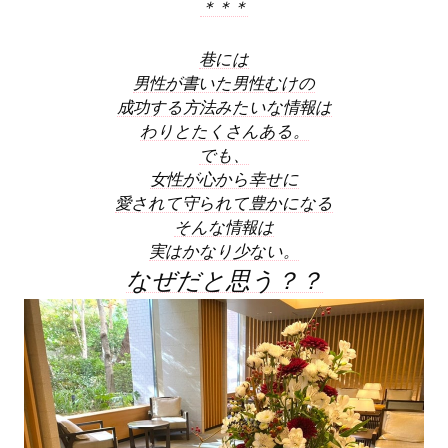
＊＊＊
巷には
男性が書いた男性むけの
成功する方法みたいな情報は
わりとたくさんある。
でも、
女性が心から幸せに
愛されて守られて豊かになる
そんな情報は
実はかなり少ない。
なぜだと思う？？