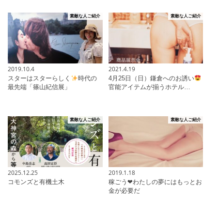
素敵な人ご紹介
素敵な人ご紹介
2019.10.4
2021.4.19
スターはスターらしく
時代の
4月25日（日）鎌倉へのお誘い
最先端「篠山紀信展」
官能アイテムが揃うホテル…
素敵な人ご紹介
素敵な人ご紹介
2025.12.25
2019.1.18
コモンズと有機土木
稼ごう❤︎わたしの夢にはもっとお
金が必要だ