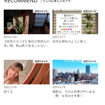
RECOMMEND
こちらの記事も人気です。
自宅スタジオ
自宅スタジオ
2019.2.20
2021.4.11
【自宅スタジオ】毎日が気持ちの
自宅を神社のように扱う。
良い朝。私は私であるしかない。
自宅スタジオ
自宅スタジオ
2022.3.16
2019.3.19
捨てる
撮影は、その人自身の中にある
〈艶〉を見出す作業♡