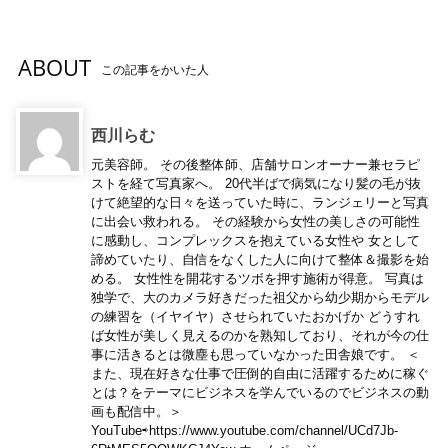
ABOUT
この記事をかいた人
西川らむ
元美容師。 その後整体師、店舗サロンオーナー兼セラピ
ストを経て写真家へ。 20代半ばで病気になり髪の毛が抜
けて絶望的な日々を送っていた時に、ランジェリーと写真
に出会い救われる。 その経験から女性の美しさの可能性
に感動し、コンプレックスを抱えている女性や 女として
諦めていたり、自信をなくした人に向けて整体＆撮影を始
める。 女性性を開花するツボを押す施術が得意。 写真は
独学で、大のカメラ好きだった祖父から幼少期からモデル
の練習を（イヤイヤ）させられていたおかげか どうすれ
ば女性が美しく見えるのかを熟知しており、それが今の仕
事に活きるとは微塵も思っていなかった田舎娘です。 ＜
また、現在好きな仕事で圧倒的自由に活躍するために稼ぐ
とは？をテーマにビジネスを学んでいるのでビジネスの動
画も配信中。＞
YouTube⇨https://www.youtube.com/channel/UCd7Jb-