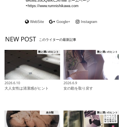
6RtMES5OQWKCJ4Yew ホームページ
⇨https://www.rumnishikawa.com
WebSite
Google+
Instagram
NEW POST
このライターの最新記事
艶と潤いのヒント
艶と潤いのヒント
2026.6.10
2026.6.9
大人女性は清潔感がヒント
女の勘を取り戻す
未分類
艶と潤いのヒント