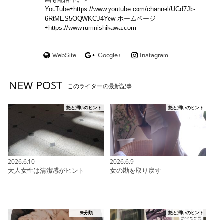
YouTube⇨https://www.youtube.com/channel/UCd7Jb-
6RtMES5OQWKCJ4Yew ホームページ
⇨https://www.rumnishikawa.com
WebSite
Google+
Instagram
NEW POST
このライターの最新記事
艶と潤いのヒント
艶と潤いのヒント
2026.6.10
2026.6.9
大人女性は清潔感がヒント
女の勘を取り戻す
未分類
艶と潤いのヒント