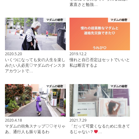
素直さと勉強…
マダムの秘密
マダムの秘密
2020.5.20
2019.12.2
いくつになっても女の人生を楽し
憧れと自己否定はセットでいいと
みたい人必見♡マダムのインスタ
私は断言するよ
アカウントで…
マダムの秘密
マダムの秘密
2020.4.18
2021.7.29
マダムの街角スナップ♡♡そりゃ
「だって可愛くなるために生きて
あ、通行人も振り返るわ
るじゃない？
…