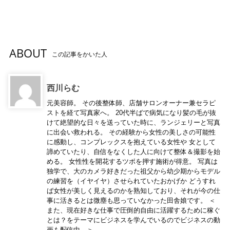
ABOUT
この記事をかいた人
西川らむ
元美容師。 その後整体師、店舗サロンオーナー兼セラピ
ストを経て写真家へ。 20代半ばで病気になり髪の毛が抜
けて絶望的な日々を送っていた時に、ランジェリーと写真
に出会い救われる。 その経験から女性の美しさの可能性
に感動し、コンプレックスを抱えている女性や 女として
諦めていたり、自信をなくした人に向けて整体＆撮影を始
める。 女性性を開花するツボを押す施術が得意。 写真は
独学で、大のカメラ好きだった祖父から幼少期からモデル
の練習を（イヤイヤ）させられていたおかげか どうすれ
ば女性が美しく見えるのかを熟知しており、それが今の仕
事に活きるとは微塵も思っていなかった田舎娘です。 ＜
また、現在好きな仕事で圧倒的自由に活躍するために稼ぐ
とは？をテーマにビジネスを学んでいるのでビジネスの動
画も配信中。＞