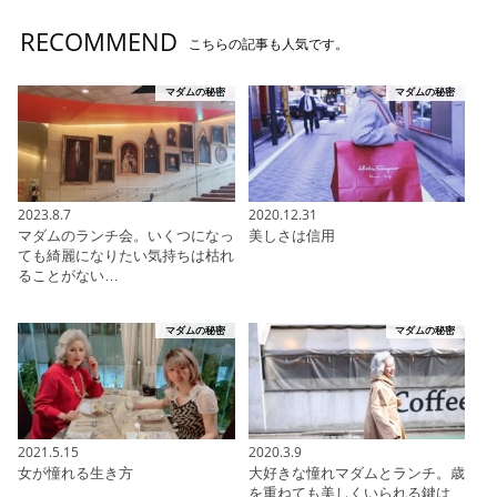
RECOMMEND
こちらの記事も人気です。
マダムの秘密
マダムの秘密
2023.8.7
2020.12.31
マダムのランチ会。いくつになっ
美しさは信用
ても綺麗になりたい気持ちは枯れ
ることがない…
マダムの秘密
マダムの秘密
2021.5.15
2020.3.9
女が憧れる生き方
大好きな憧れマダムとランチ。歳
を重ねても美しくいられる鍵は、