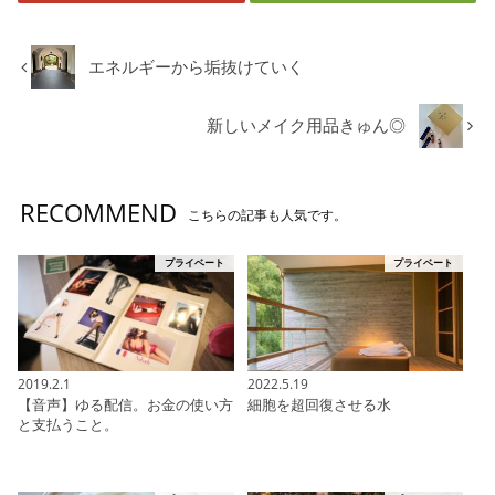
エネルギーから垢抜けていく
新しいメイク用品きゅん◎
RECOMMEND
こちらの記事も人気です。
プライベート
プライベート
2019.2.1
2022.5.19
【音声】ゆる配信。お金の使い方
細胞を超回復させる水
と支払うこと。