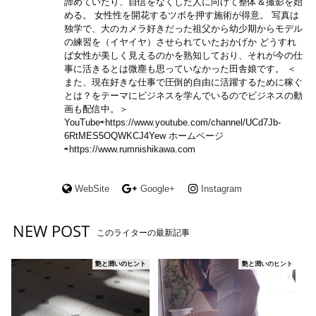
諦めていたり、自信をなくした人に向けて整体＆撮影を始
める。 女性性を開花するツボを押す施術が得意。 写真は
独学で、大のカメラ好きだった祖父から幼少期からモデル
の練習を（イヤイヤ）させられていたおかげか どうすれ
ば女性が美しく見えるのかを熟知しており、それが今の仕
事に活きるとは微塵も思っていなかった田舎娘です。 ＜
また、現在好きな仕事で圧倒的自由に活躍するために稼ぐ
とは？をテーマにビジネスを学んでいるのでビジネスの動
画も配信中。＞
YouTube⇨https://www.youtube.com/channel/UCd7Jb-
6RtMES5OQWKCJ4Yew ホームページ
⇨https://www.rumnishikawa.com
WebSite
Google+
Instagram
NEW POST
このライターの最新記事
艶と潤いのヒント
艶と潤いのヒント