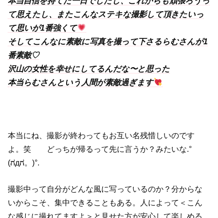
本当自信を持てた一日でしたし、これからも頑張ろうっ
て思えたし、またこんなステキな撮影して頂きたいっ
て思いが1番強くて
そしてこんなに素敵に写真を撮って下さるらむさんが1
番素敵♡
沢山の女性を幸せにしてるんだな〜と思った
本当らむさんという人間が素敵過ぎます
本当にね、撮影が終わってもお互い名残惜しいのです
よ。笑 どっちが帰るって先に言うか？みたいな.°
(ಗдಗ。)°.
撮影中って自分がどんな風に写っているのか？分からな
いからこそ、集中できることもある。人によって＜こん
な感じに撮れてますよ＞と見せた方が安心して楽しめる