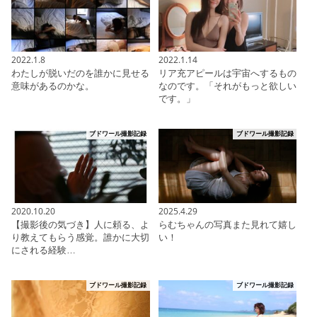
2022.1.8
2022.1.14
わたしが脱いだのを誰かに見せる
リア充アピールは宇宙へするもの
意味があるのかな。
なのです。「それがもっと欲しい
です。」
ブドワール撮影記録
ブドワール撮影記録
2020.10.20
2025.4.29
【撮影後の気づき】人に頼る、よ
らむちゃんの写真また見れて嬉し
り教えてもらう感覚。誰かに大切
い！
にされる経験…
ブドワール撮影記録
ブドワール撮影記録