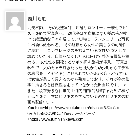
西川らむ
元美容師。 その後整体師、店舗サロンオーナー兼セラピ
ストを経て写真家へ。 20代半ばで病気になり髪の毛が抜
けて絶望的な日々を送っていた時に、ランジェリーと写真
に出会い救われる。 その経験から女性の美しさの可能性
に感動し、コンプレックスを抱えている女性や 女として
諦めていたり、自信をなくした人に向けて整体＆撮影を始
める。 女性性を開花するツボを押す施術が得意。 写真は
独学で、大のカメラ好きだった祖父から幼少期からモデル
の練習を（イヤイヤ）させられていたおかげか どうすれ
ば女性が美しく見えるのかを熟知しており、それが今の仕
事に活きるとは微塵も思っていなかった田舎娘です。 ＜
また、現在好きな仕事で圧倒的自由に活躍するために稼ぐ
とは？をテーマにビジネスを学んでいるのでビジネスの動
画も配信中。＞
YouTube⇨https://www.youtube.com/channel/UCd7Jb-
6RtMES5OQWKCJ4Yew ホームページ
⇨https://www.rumnishikawa.com