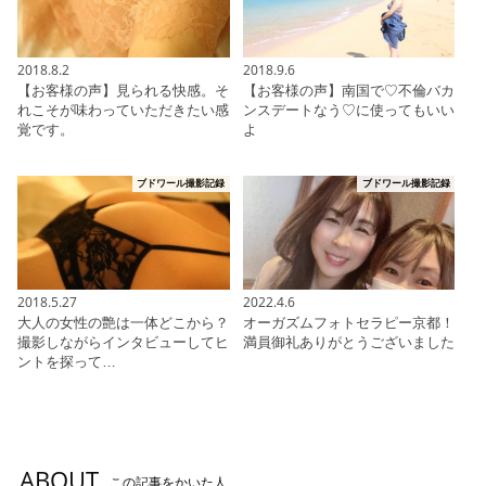
2018.8.2
2018.9.6
【お客様の声】見られる快感。そ
【お客様の声】南国で♡不倫バカ
れこそが味わっていただきたい感
ンスデートなう♡に使ってもいい
覚です。
よ
ブドワール撮影記録
ブドワール撮影記録
2018.5.27
2022.4.6
大人の女性の艶は一体どこから？
オーガズムフォトセラピー京都！
撮影しながらインタビューしてヒ
満員御礼ありがとうございました
ントを探って…
ABOUT
この記事をかいた人