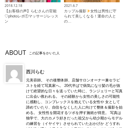
2018.12.18
2021.6.7
【お客様の声】らむさんの官能
カップル撮影
女性は男性に守
♡photoレポ①マッサージレッス
られて美しくなる！運命の人と
ン
の…
ABOUT
この記事をかいた人
西川らむ
元美容師。 その後整体師、店舗サロンオーナー兼セラピ
ストを経て写真家へ。 20代半ばで病気になり髪の毛が抜
けて絶望的な日々を送っていた時に、ランジェリーと写真
に出会い救われる。 その経験から女性の美しさの可能性
に感動し、コンプレックスを抱えている女性や 女として
諦めていたり、自信をなくした人に向けて整体＆撮影を始
める。 女性性を開花するツボを押す施術が得意。 写真は
独学で、大のカメラ好きだった祖父から幼少期からモデル
の練習を（イヤイヤ）させられていたおかげか どうすれ