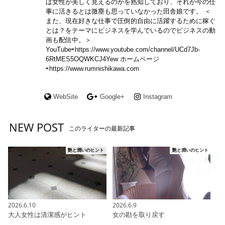
ば女性が美しく見えるのかを熟知しており、それが今の仕
事に活きるとは微塵も思っていなかった田舎娘です。 ＜
また、現在好きな仕事で圧倒的自由に活躍するために稼ぐ
とは？をテーマにビジネスを学んでいるのでビジネスの動
画も配信中。＞
YouTube⇨https://www.youtube.com/channel/UCd7Jb-
6RtMES5OQWKCJ4Yew ホームページ
⇨https://www.rumnishikawa.com
WebSite
Google+
Instagram
NEW POST
このライターの最新記事
艶と潤いのヒント
艶と潤いのヒント
2026.6.10
2026.6.9
大人女性は清潔感がヒント
女の勘を取り戻す