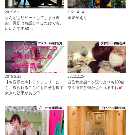
2019.8.1
2021.4.14
なんどもリピートしてしまう理
黄泉がえり
由。撮影はお話しするだけでも、
いいんです&#…
ブドワール撮影記録
ブドワール撮影記録
2018.8.29
2022.2.25
【お客様の声】ランジェリーに
自己肯定感本を読むよりも100倍
も、撮られることにも自分を癒す
早く潜在意識かえられますね
大きな効果がある♡
ブドワール撮影記録
ブドワール撮影記録