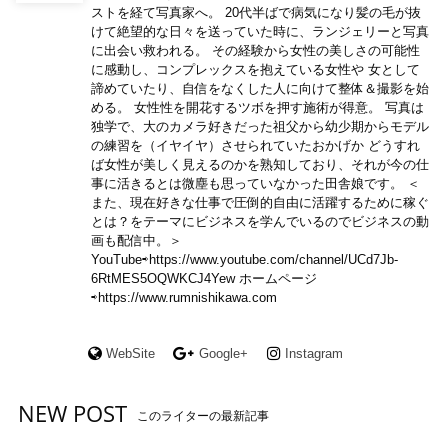
ストを経て写真家へ。 20代半ばで病気になり髪の毛が抜
けて絶望的な日々を送っていた時に、ランジェリーと写真
に出会い救われる。 その経験から女性の美しさの可能性
に感動し、コンプレックスを抱えている女性や 女として
諦めていたり、自信をなくした人に向けて整体＆撮影を始
める。 女性性を開花するツボを押す施術が得意。 写真は
独学で、大のカメラ好きだった祖父から幼少期からモデル
の練習を（イヤイヤ）させられていたおかげか どうすれ
ば女性が美しく見えるのかを熟知しており、それが今の仕
事に活きるとは微塵も思っていなかった田舎娘です。 ＜
また、現在好きな仕事で圧倒的自由に活躍するために稼ぐ
とは？をテーマにビジネスを学んでいるのでビジネスの動
画も配信中。＞
YouTube⇨https://www.youtube.com/channel/UCd7Jb-
6RtMES5OQWKCJ4Yew ホームページ
⇨https://www.rumnishikawa.com
WebSite
Google+
Instagram
NEW POST
このライターの最新記事