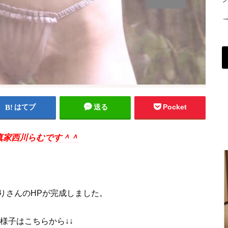
はてブ
送る
Pocket
真家西川らむです＾＾
りさんのHPが完成しました。
様子はこちらから↓↓