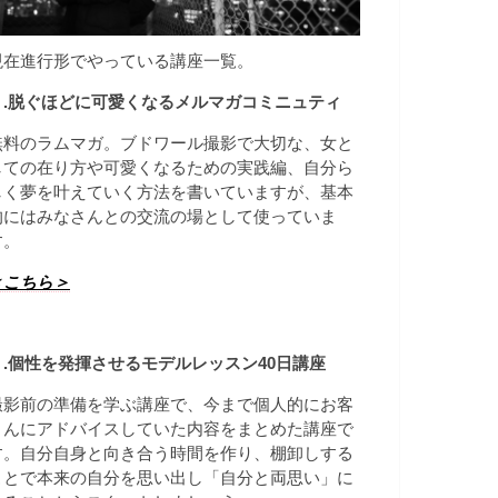
現在進行形でやっている講座一覧。
１.脱ぐほどに可愛くなるメルマガコミニュティ
無料のラムマガ。ブドワール撮影で大切な、女と
しての在り方や可愛くなるための実践編、自分ら
しく夢を叶えていく方法を書いていますが、基本
的にはみなさんとの交流の場として使っていま
す。
＜こちら＞
２.個性を発揮させる
モデルレッスン40日講座
撮影前の準備を学ぶ講座で、今まで個人的にお客
さんにアドバイスしていた内容をまとめた講座で
す。自分自身と向き合う時間を作り、棚卸しする
ことで本来の自分を思い出し「自分と両思い」に