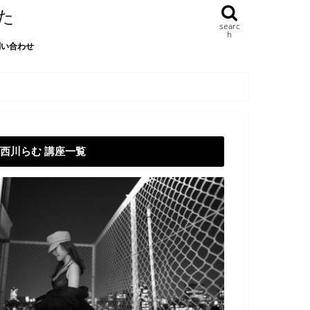
た
searc
h
問い合わせ
西川らむ 講座一覧