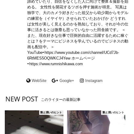
諦めていたり、自信をなくした人に向けて整体＆撮影を始
める。 女性性を開花するツボを押す施術が得意。 写真は
独学で、大のカメラ好きだった祖父から幼少期からモデル
の練習を（イヤイヤ）させられていたおかげか どうすれ
ば女性が美しく見えるのかを熟知しており、それが今の仕
事に活きるとは微塵も思っていなかった田舎娘です。 ＜
また、現在好きな仕事で圧倒的自由に活躍するために稼ぐ
とは？をテーマにビジネスを学んでいるのでビジネスの動
画も配信中。＞
YouTube⇨https://www.youtube.com/channel/UCd7Jb-
6RtMES5OQWKCJ4Yew ホームページ
⇨https://www.rumnishikawa.com
WebSite
Google+
Instagram
NEW POST
このライターの最新記事
艶と潤いのヒント
艶と潤いのヒント