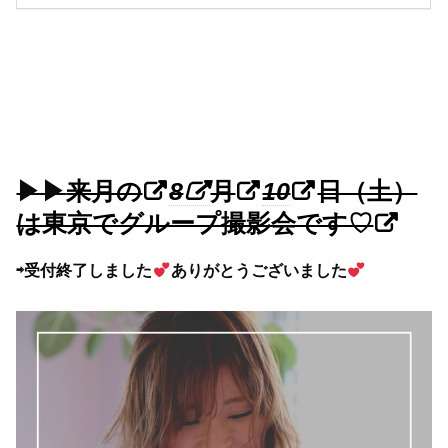
▶︎▶︎
来月の
8
月
10
日（土）
は東京でグループ撮影会です♡
⇨受付終了しました
ありがとうございました