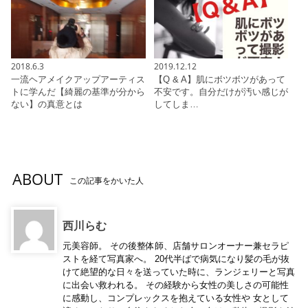
2018.6.3
2019.12.12
一流ヘアメイクアップアーティス
【Q & A】肌にボツボツがあって
トに学んだ【綺麗の基準が分から
不安です。自分だけが汚い感じが
ない】の真意とは
してしま…
ABOUT
この記事をかいた人
西川らむ
元美容師。 その後整体師、店舗サロンオーナー兼セラピ
ストを経て写真家へ。 20代半ばで病気になり髪の毛が抜
けて絶望的な日々を送っていた時に、ランジェリーと写真
に出会い救われる。 その経験から女性の美しさの可能性
に感動し、コンプレックスを抱えている女性や 女として