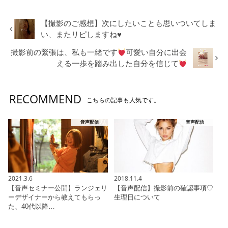
【撮影のご感想】次にしたいことも思いついてしま
い、またリピしますね♥️
撮影前の緊張は、私も一緒です
可愛い自分に出会
える一歩を踏み出した自分を信じて
RECOMMEND
こちらの記事も人気です。
音声配信
音声配信
2021.3.6
2018.11.4
【音声セミナー公開】ランジェリ
【音声配信】撮影前の確認事項♡
ーデザイナーから教えてもらっ
生理日について
た、40代以降…