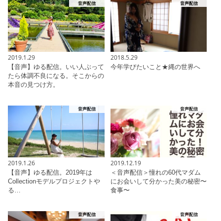
音声配信
音声配信
2019.1.29
2018.5.29
【音声】ゆる配信。いい人ぶって
今年学びたいこと★縄の世界へ
たら体調不良になる。そこからの
本音の見つけ方。
音声配信
音声配信
2019.1.26
2019.12.19
【音声】ゆる配信。2019年は
＜音声配信＞憧れの60代マダム
Collectionモデルプロジェクトや
にお会いして分かった美の秘密〜
る…
食事〜
音声配信
音声配信