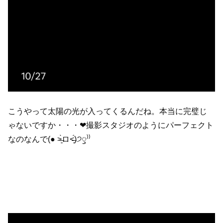
こうやって太陽の光が入ってくるんだね。本当に完璧じ
ゃないですか・・・❤︎撮影スタジオのようにパーフェクト
なのなんで(● ˃̶͈̀ロ˂̶͈́)੭ꠥ⁾⁾