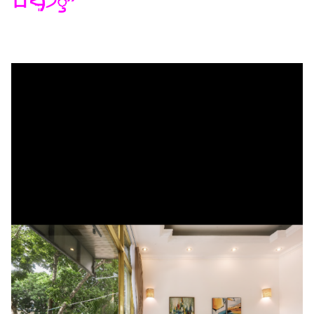
ロ˂̶͈́)੭ꠥ⁾⁾