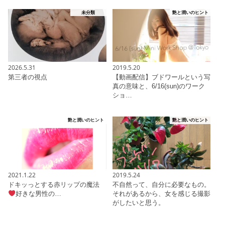
未分類
艶と潤いのヒント
2026.5.31
2019.5.20
第三者の視点
【動画配信】ブドワールという写
真の意味と、6/16(sun)のワーク
ショ…
艶と潤いのヒント
艶と潤いのヒント
2021.1.22
2019.5.24
ドキッっとする赤リップの魔法
不自然って、自分に必要なもの。
好きな男性の…
それがあるから、女を感じる撮影
がしたいと思う。