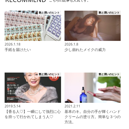
こちらの記事も人気です。
艶と潤いのヒント
艶と潤いのヒント
2026.1.18
2026.1.8
手紙を届けたい
少し崩れたメイクの威力
艶と潤いのヒント
艶と潤いのヒント
2019.5.14
2021.2.11
【香る人♡】一瞬にして強烈に心
基本のキ。自分の手が輝くハンド
を持って行かれてしまう人♡
クリームの塗り方。簡単な３つの
方法。