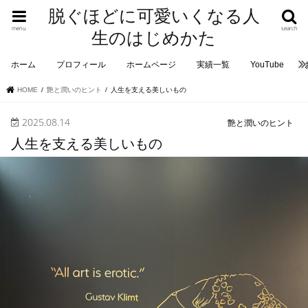
脱ぐほどに可愛いくなる人
menu
search
生のはじめかた
ホーム
プロフィール
ホームページ
実績一覧
YouTube
HOME
艶と潤いのヒント
人生を支える美しいもの
2025.08.14
艶と潤いのヒント
人生を支える美しいもの