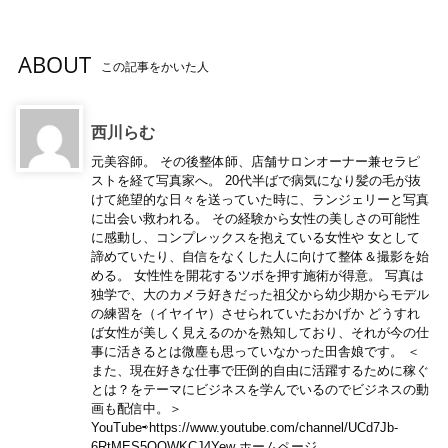
ABOUT
この記事をかいた人
西川らむ
元美容師。 その後整体師、店舗サロンオーナー兼セラピ
ストを経て写真家へ。 20代半ばで病気になり髪の毛が抜
けて絶望的な日々を送っていた時に、ランジェリーと写真
に出会い救われる。 その経験から女性の美しさの可能性
に感動し、コンプレックスを抱えている女性や 女として
諦めていたり、自信をなくした人に向けて整体＆撮影を始
める。 女性性を開花するツボを押す施術が得意。 写真は
独学で、大のカメラ好きだった祖父から幼少期からモデル
の練習を（イヤイヤ）させられていたおかげか どうすれ
ば女性が美しく見えるのかを熟知しており、それが今の仕
事に活きるとは微塵も思っていなかった田舎娘です。 ＜
また、現在好きな仕事で圧倒的自由に活躍するために稼ぐ
とは？をテーマにビジネスを学んでいるのでビジネスの動
画も配信中。＞
YouTube⇨https://www.youtube.com/channel/UCd7Jb-
6RtMES5OQWKCJ4Yew ホームページ