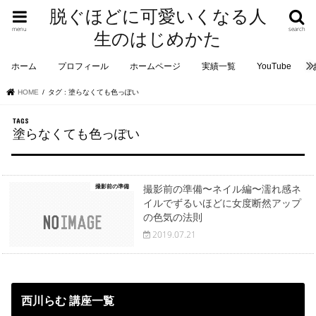
脱ぐほどに可愛いくなる人
menu
search
生のはじめかた
ホーム
プロフィール
ホームページ
実績一覧
YouTube
HOME
タグ : 塗らなくても色っぽい
塗らなくても色っぽい
撮影前の準備
撮影前の準備〜ネイル編〜濡れ感ネ
イルでずるいほどに女度断然アップ
の色気の法則
2019.07.21
西川らむ 講座一覧