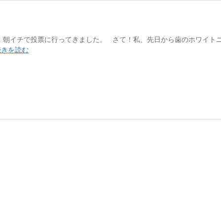
 朝イチで投票に行ってきました。 さて！私、先日から歯のホワイト
歯
続きを読む
の
ホ
ー
ム
ホ
ワ
イ
ト
ニ
ン
グ
体
験
談